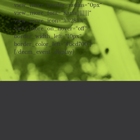
view_more_border_radius=“0px“
view_more_font=“Karla||||||||“
view_more_icon=“%%28%%“
view_more_on_hover=“off“
border_width_left=“10px“
border_color_left=“#bcd700″]
[/decm_event_display]