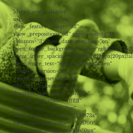
[decm_event_display
use_current_loop=“on“
show_feature_image=“off“
show_preposition=“off“ event_count=“3″
columns=“3″ show_data_one_line=“on“
open_toggle_background_color=“rgba(255,255,25
event_inner_spacing=“20px|20px|20px|20px|fals
view_more_text=“mehr Informationen“
_builder_version=“4.5.8″
_module_preset=“default“
title_text_color=“#37373a“
duration_text_color=“#37373a“
excerpt_text_color=“#ffffff“
custom_view_more=“on“
view_more_text_color=“#37373a“
view_more_bg_color=“#bcd700″
view_more_border_width=“0px“