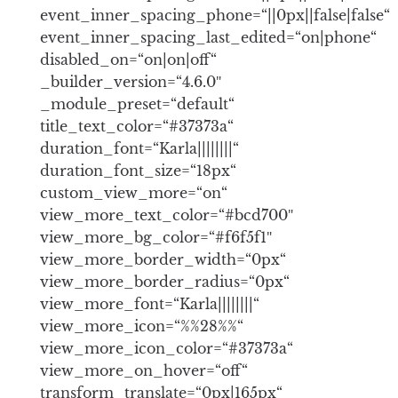
event_inner_spacing_phone=“||0px||false|false“
event_inner_spacing_last_edited=“on|phone“
disabled_on=“on|on|off“
_builder_version=“4.6.0″
_module_preset=“default“
title_text_color=“#37373a“
duration_font=“Karla||||||||“
duration_font_size=“18px“
custom_view_more=“on“
view_more_text_color=“#bcd700″
view_more_bg_color=“#f6f5f1″
view_more_border_width=“0px“
view_more_border_radius=“0px“
view_more_font=“Karla||||||||“
view_more_icon=“%%28%%“
view_more_icon_color=“#37373a“
view_more_on_hover=“off“
transform_translate=“0px|165px“