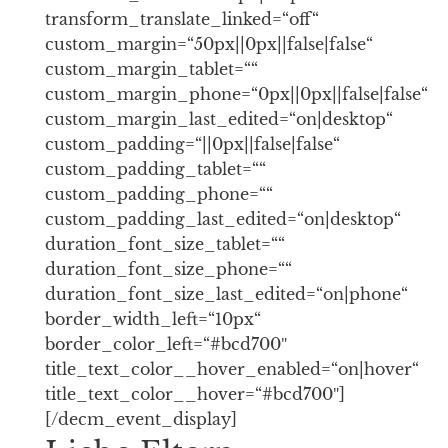
transform_translate_linked=“off“
custom_margin=“50px||0px||false|false“
custom_margin_tablet=““
custom_margin_phone=“0px||0px||false|false“
custom_margin_last_edited=“on|desktop“
custom_padding=“||0px||false|false“
custom_padding_tablet=““
custom_padding_phone=““
custom_padding_last_edited=“on|desktop“
duration_font_size_tablet=““
duration_font_size_phone=““
duration_font_size_last_edited=“on|phone“
border_width_left=“10px“
border_color_left=“#bcd700″
title_text_color__hover_enabled=“on|hover“
title_text_color__hover=“#bcd700″]
[/decm_event_display]