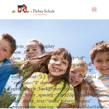
[decm_event_display
show_feature_image=“off“
show_price=“off“ show_weburl=“off“
show_excerpt=“off“ show_category=“off“
show_preposition=“off“ event_count=“3″
date_format=“l, j. M. Y“ time_format=“ G.i
“ columns=“3″ show_data_one_line=“on“
open_toggle_background_color=“#ffffff“
event_inner_spacing=“15px|15px|0px|20px|false|f
view_more_text=“mehr Informationen“
event_inner_spacing_tablet=“||0px||false|false“